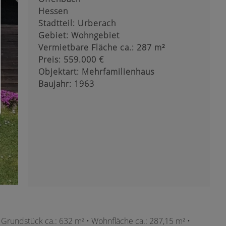
Nur notwendiges zulassen:
Es werden nur die technisch notwendigen Cookies zugelassen und 
Hessen
Drittanbieter-Inhalte.
Stadtteil: Urberach
Sie können Ihre Cookie-Einstellung jederzeit hier ändern:
Cookie-Details
|
Datenschutz
|
Impressum
Gebiet: Wohngebiet
zurück
Vermietbare Fläche ca.: 287 m²
Preis: 559.000 €
Objektart: Mehrfamilienhaus
Baujahr: 1963
• Grundstück ca.: 632 m² • Wohnfläche ca.: 287,15 m² •