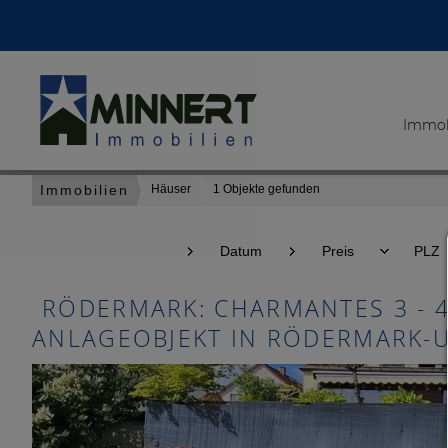
Immob
Immobilien
Häuser
1 Objekte gefunden
Sortieren nach
Datum
Preis
PLZ
RÖDERMARK: CHARMANTES 3 - 4
ANLAGEOBJEKT IN RÖDERMARK-