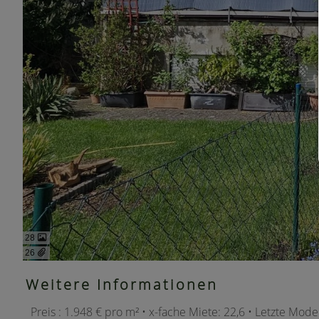
28
26
Weitere Informationen
Preis : 1.948 € pro m² • x-fache Miete: 22,6 • Letzte Mod