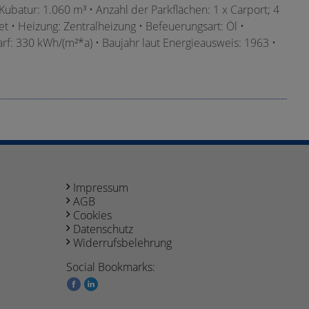
 Kubatur: 1.060 m³ • Anzahl der Parkflächen: 1 x Carport; 4
tet • Heizung: Zentralheizung • Befeuerungsart: Öl •
rf: 330 kWh/(m²*a) • Baujahr laut Energieausweis: 1963 •
Impressum
AGB
Cookies
Datenschutz
Widerrufsbelehrung
Social Bookmarks: